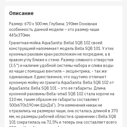
Описание
Размер: 670 х 500 мм, Глубина: 190мм Основная
особенность данной модели – это размер чаши
445х370мм.
Гранитная мойка AquaSanita: Bellal SQB 102 своей
конструкцией напоминает модель Bella SQB 101. У этих
кухонных раковин кран расположен не посредине, а в
правом углу ближе к стене. Размер сливного отверстия
(3,5 ") и наличие удобной системы набора и слива воды
из чаши с помощью вентиля – эксцентрика, - так же
одинаковые. Единственное, что ощутимо отличает
кухонную мойку из гранита AquaSanita: Bella SQB 102 от
AquaSanita: Bella SQB 101 – это ее габариты. Длина
кухонной раковины Bella-small SQB 102 стала короче на
110 мм, таким образом ее габариты составляют
500х670х190 мм (ШхДхГ). Эти изменения никак не
отразились на размерах чаши, она осталась длиной в 370
мм, но размеры рабочей области в сравнении с Bella SQB
101 сократилась на 72,5% и теперь она составляет всего