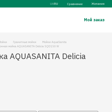
UA
RU
Желания
Сравнение
Мой заказ
Мойки
Гранитные мойки
Мойки AquaSanita
онная мойка AQUASANITA Delicia SQD150 W
ка AQUASANITA Delicia