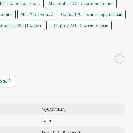
 111 | Слоновая кость
Alumetallic 202 | Cерый металлик
еталлик
Alba 710 | Белый
Cerrus 120 | Темно-коричневый
Graphite 222 | Графит
Light grey 221 | Светло-серый
осы?
AQUASANITA
3698
Beige 110 | Бежевый