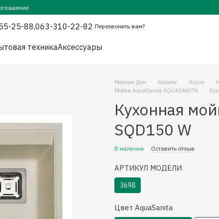
оглашение
55-25-88,
063-310-22-82
Перезвонить вам?
ытовая техника
Аксессуары
Мойкин Дом
Каталог
Кухня
Мойки AquaSanita AQUASANITA
Кух
Кухонная мой
SQD150 W
В наличии
Оставить отзыв
АРТИКУЛ МОДЕЛИ
3698
Цвет AquaSanita