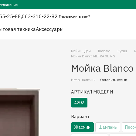
оглашение
55-25-88,
063-310-22-82
Перезвонить вам?
ытовая техника
Аксессуары
Мойкин Дом
Каталог
Кухня
Мойка Blanco METRA XL 6 S
Мойка Blanco
Нет в наличии
Оставить отзыв
АРТИКУЛ МОДЕЛИ
4202
Вариант
Жасмин
Шампань
Песо