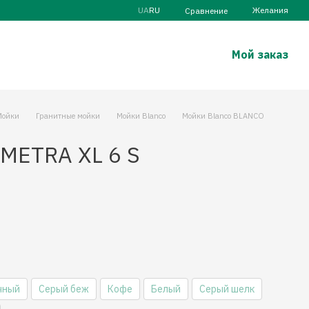
UA
RU
Желания
Сравнение
Мой заказ
Мойки
Гранитные мойки
Мойки Blanco
Мойки Blanco BLANCO
 METRA XL 6 S
чный
Серый беж
Кофе
Белый
Серый шелк