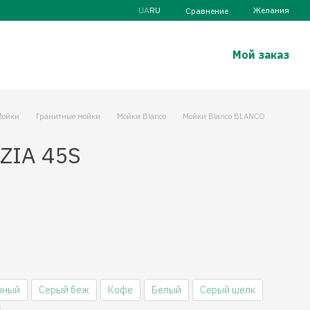
UA
RU
Желания
Сравнение
Мой заказ
Мойки
Гранитные мойки
Мойки Blanco
Мойки Blanco BLANCO
 ZIA 45S
чный
Серый беж
Кофе
Белый
Серый шелк