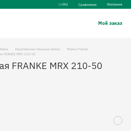
UA
RU
Желания
Сравнение
Мой заказ
Мойки
Европейские стальные мойки
Мойки Franke
ая FRANKE MRX 210-50
ая FRANKE MRX 210-50