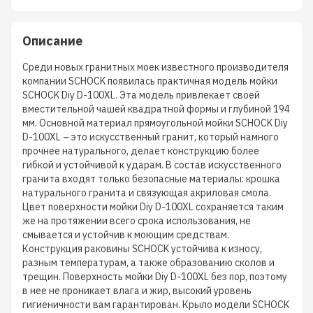
Описание
Среди новых гранитных моек известного производителя
компании SCHOCK появилась практичная модель мойки
SCHOCK Diy D-100XL. Эта модель привлекает своей
вместительной чашей квадратной формы и глубиной 194
мм. Основной материал прямоугольной мойки SCHOCK Diy
D-100XL – это искусственный гранит, который намного
прочнее натурального, делает конструкцию более
гибкой и устойчивой к ударам. В состав искусственного
гранита входят только безопасные материалы: крошка
натурального гранита и связующая акриловая смола.
Цвет поверхности мойки Diy D-100XL сохраняется таким
же на протяжении всего срока использования, не
смывается и устойчив к моющим средствам.
Конструкция раковины SCHOCK устойчива к износу,
разным температурам, а также образованию сколов и
трещин. Поверхность мойки Diy D-100XL без пор, поэтому
в нее не проникает влага и жир, высокий уровень
гигиеничности вам гарантирован. Крыло модели SCHOCK