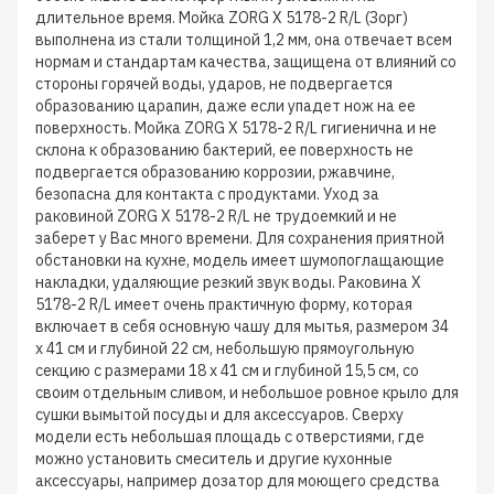
длительное время. Мойка ZORG X 5178-2 R/L (Зорг)
выполнена из стали толщиной 1,2 мм, она отвечает всем
нормам и стандартам качества, защищена от влияний со
стороны горячей воды, ударов, не подвергается
образованию царапин, даже если упадет нож на ее
поверхность. Мойка ZORG X 5178-2 R/L гигиенична и не
склона к образованию бактерий, ее поверхность не
подвергается образованию коррозии, ржавчине,
безопасна для контакта с продуктами. Уход за
раковиной ZORG X 5178-2 R/L не трудоемкий и не
заберет у Вас много времени. Для сохранения приятной
обстановки на кухне, модель имеет шумопоглащающие
накладки, удаляющие резкий звук воды. Раковина X
5178-2 R/L имеет очень практичную форму, которая
включает в себя основную чашу для мытья, размером 34
х 41 см и глубиной 22 см, небольшую прямоугольную
секцию с размерами 18 х 41 см и глубиной 15,5 см, со
своим отдельным сливом, и небольшое ровное крыло для
сушки вымытой посуды и для аксессуаров. Сверху
модели есть небольшая площадь с отверстиями, где
можно установить смеситель и другие кухонные
аксессуары, например дозатор для моющего средства