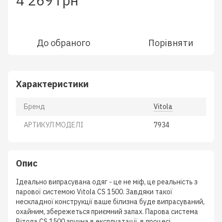
4 269 грн
До обраного
Порівняти
Характеристики
Бренд
Vitola
АРТИКУЛ МОДЕЛІ
7934
Опис
Ідеально випрасувана одяг - це не міф, це реальність з
парової системою Vitola CS 1500. Завдяки такої
нескладної конструкції ваше білизна буде випрасуваний,
охайним, збережеться приємний запах. Парова система
Вітола CS 1500 зручна в експлуатації, в процесі