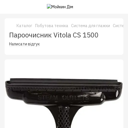
Каталог
Побутова техніка
Система для глажки
Система
Пароочисник Vitola CS 1500
Написати відгук