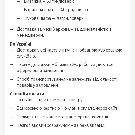
Витяжка –
50 грн/поверх
Варильна плита –
40 грн/поверх
Духова шафа –
70 грн/поверх
Доставка за межі Харкова –
за домовленістю з
менеджером
.
По Україні
Доставка у всі населені пункти обраною кур'єрською
службою.
Термін доставки – близько
2-х робочих днів
після
оформлення замовлення.
Спосіб транспортування не залежить від кількості
товарів у замовленні.
Способи оплати
Готівкою
–
при отриманні товару.
Банківською карткою
–
онлайн-оплата через сайт.
Післяплата
–
з
комісією транспортної компанії
.
Безготівковий розрахунок
–
за реквізитами.