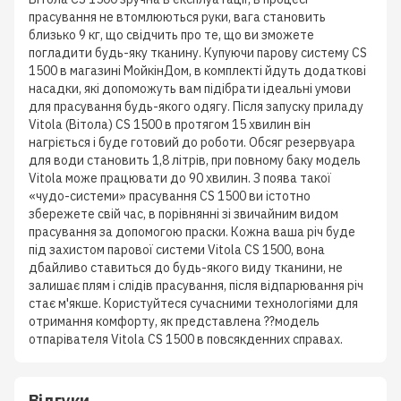
прасування не втомлюються руки, вага становить
близько 9 кг, що свідчить про те, що ви зможете
погладити будь-яку тканину. Купуючи парову систему CS
1500 в магазині МойкінДом, в комплекті йдуть додаткові
насадки, які допоможуть вам підібрати ідеальні умови
для прасування будь-якого одягу. Після запуску приладу
Vitola (Вітола) CS 1500 в протягом 15 хвилин він
нагріється і буде готовий до роботи. Обсяг резервуара
для води становить 1,8 літрів, при повному баку модель
Vitola може працювати до 90 хвилин. З поява такої
«чудо-системи» прасування CS 1500 ви істотно
збережете свій час, в порівнянні зі звичайним видом
прасування за допомогою праски. Кожна ваша річ буде
під захистом парової системи Vitola CS 1500, вона
дбайливо ставиться до будь-якого виду тканини, не
залишає плям і слідів прасування, після відпарювання річ
стає м'якше. Користуйтеся сучасними технологіями для
отримання комфорту, як представлена ??модель
отпарівателя Vitola CS 1500 в повсякденних справах.
Відгуки