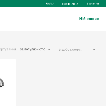
UA
RU
Бажання
Порівняння
Мій кошик
ортування:
за популярністю
Відображення: