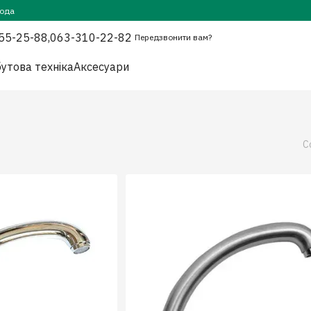
года
55-25-88,
063-310-22-82
Передзвонити вам?
утова техніка
Аксесуари
С