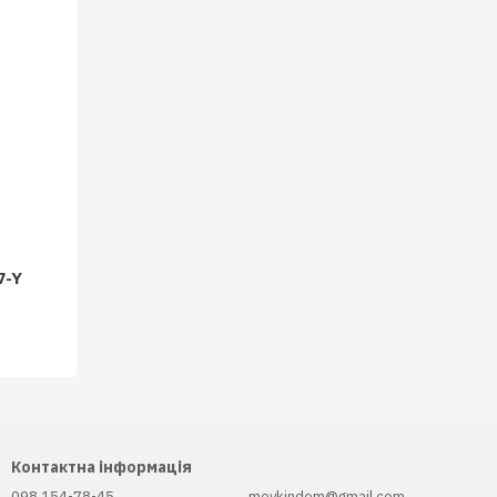
7-Y
Контактна інформація
098 154-78-45
moykindom@gmail.com