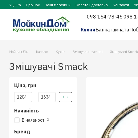
Перейти до основного контенту
Уцінка
Про нас
Наші магазини
Оплата і доставка
Контакти
У
098 154-78-45,
098 1
Кухня
Ванна кімната
Поб
Мойкин Дім
Каталог
Кухня
Змішувачі кухонні
Змішувачі Smack
Змішувачі Smack
Ціна, грн
Від Ціна, грн
До Ціна, грн
ОК
Наявність
2
В наявності
Бренд