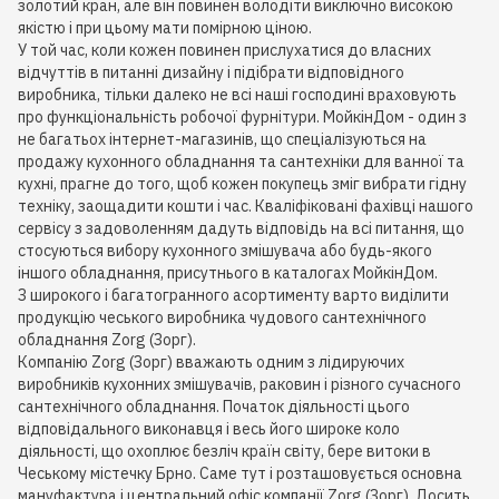
золотий кран, але він повинен володіти виключно високою
якістю і при цьому мати помірною ціною.
У той час, коли кожен повинен прислухатися до власних
відчуттів в питанні дизайну і підібрати відповідного
виробника, тільки далеко не всі наші господині враховують
про функціональність робочої фурнітури. МойкінДом - один з
не багатьох інтернет-магазинів, що спеціалізуються на
продажу кухонного обладнання та сантехніки для ванної та
кухні, прагне до того, щоб кожен покупець зміг вибрати гідну
техніку, заощадити кошти і час. Кваліфіковані фахівці нашого
сервісу з задоволенням дадуть відповідь на всі питання, що
стосуються вибору кухонного змішувача або будь-якого
іншого обладнання, присутнього в каталогах МойкінДом.
З широкого і багатогранного асортименту варто виділити
продукцію чеського виробника чудового сантехнічного
обладнання Zorg (Зорг).
Компанію Zorg (Зорг) вважають одним з лідируючих
виробників кухонних змішувачів, раковин і різного сучасного
сантехнічного обладнання. Початок діяльності цього
відповідального виконавця і весь його широке коло
діяльності, що охоплює безліч країн світу, бере витоки в
Чеському містечку Брно. Саме тут і розташовується основна
мануфактура і центральний офіс компанії Zorg (Зорг). Досить