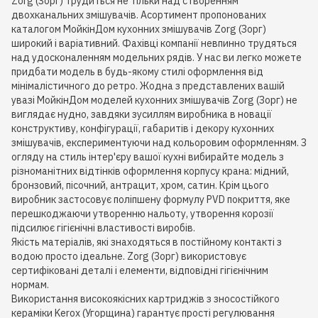
Zorg (Зорг) трудиться не тільки над створенням
двохканальних змішувачів. Асортимент пропонованих
каталогом МойкінДом кухонних змішувачів Zorg (Зорг)
широкий і варіативний. Фахівці компанії невпинно трудяться
над удосконаленням модельних рядів. У нас ви легко можете
придбати модель в будь-якому стилі оформлення від
мінімалістичного до ретро. Жодна з представлених вашій
увазі МойкінДом моделей кухонних змішувачів Zorg (Зорг) не
виглядає нудно, завдяки зусиллям виробника в новації
конструктиву, конфігурації, габаритів і декору кухонних
змішувачів, експериментуючи над кольоровим оформленням. З
огляду на стиль інтер'єру вашої кухні вибирайте модель з
різноманітних відтінків оформлення корпусу крана: мідний,
бронзовий, пісочний, антрацит, хром, сатин. Крім цього
виробник застосовує поліпшену формулу PVD покриття, яке
перешкоджаючи утворенню нальоту, утворення корозії
підсилює гігієнічні властивості виробів.
Якість матеріалів, які знаходяться в постійному контакті з
водою просто ідеальне. Zorg (Зорг) використовує
сертифіковані деталі і елементи, відповідні гігієнічним
нормам.
Використання високоякісних картриджів з зносостійкого
кераміки Kerox (Угорщина) гарантує прості регулювання