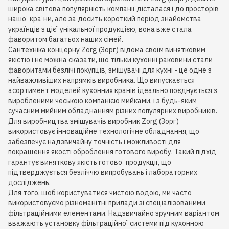
широка світова популярність компанії дісталася і до просторів
нашої країни, але за досить короткий період знайомства
українців з цієї унікальної продукцією, вона вже стала
фаворитом багатьох наших сімей.
Сантехніка концерну Zorg (Зорг) відома своїм винятковим
якістю і не можна сказати, що тільки кухонні раковини стали
фаворитами безлічі покупців, змішувачі для кухні - це одне з
найважливіших напрямків виробника. Що випускається
асортимент моделей кухонних кранів ідеально поєднується з
виробленими чеською компанією мийками, і з будь-яким
сучасним мийним обладнанням різних популярних виробників.
Для виробництва змішувачів виробник Zorg (Зорг)
використовує інноваційне технологічне обладнання, що
забезпечує надзвичайну точність і можливості для
покращення якості оброблення готового виробу. Такий підхід
гарантує виняткову якість готової продукції, що
підтверджується безліччю випробувань і лабораторних
досліджень.
Для того, щоб користуватися чистою водою, ми часто
використовуємо різноманітні прилади зі спеціалізованими
фільтраційними елементами. Надзвичайно зручним варіантом
вважають установку фільтраційної системи під кухонною