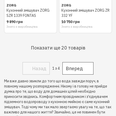
ZORG
ZORG
Кухонний змішувач ZORG
Кухонний змішувач ZORG ZR
SZR 1339 FONTAS
332 YF
9 890 грн
10 750 грн
Знято з виробництва
Знято з виробництва
Показати ще 20 товарів
Назад
Вперед
1
з 4
Ми вже давно звикли до того що вода завжди поруч, в
повному нашому розпорядженні. Нікому і в голову не прийде
думка про те, що воду для домашніх цілей необхідно
приносити звідкись. Комфортним провідником і з'єднувачем
підземного водопроводу з кухонною мийкою є саме кухонний
змішувач. Тоді чому ми так мало звертаємо увагу на те, що так
важливо для нашого життя? Звичайно, це не повинен бути