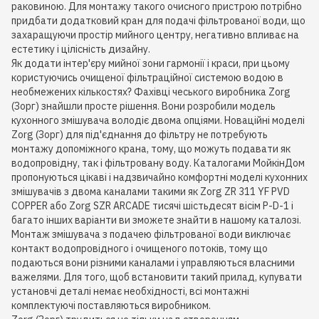
раковиною. Для монтажу такого очисного пристрою потрібно
придбати додатковий кран для подачі фільтрованої води, що
захаращуючи простір мийного центру, негативно впливає на
естетику і цілісність дизайну.
Як додати інтер'єру мийної зони гармонії і краси, при цьому
користуючись очищеної фільтраційної системою водою в
необмежених кількостях? Фахівці чеського виробника Zorg
(Зорг) знайшли просте рішення. Вони розробили модель
кухонного змішувача володіє двома опціями. Новаційні моделі
Zorg (Зорг) для під'єднання до фільтру не потребують
монтажу допоміжного крана, тому, що можуть подавати як
водопровідну, так і фільтровану воду. Каталогами МойкінДом
пропонуються цікаві і надзвичайно комфортні моделі кухонних
змішувачів з двома каналами такими як Zorg ZR 311 YF PVD
COPPER або Zorg SZR ARCADE тисячі шістьдесят вісім P-D-1 і
багато інших варіанти ви зможете знайти в нашому каталозі.
Монтаж змішувача з подачею фільтрованої води виключає
контакт водопровідного і очищеного потоків, тому що
подаються вони різними каналами і управляються власними
важелями. Для того, щоб встановити такий прилад, купувати
установчі деталі немає необхідності, всі монтажні
комплектуючі поставляються виробником.