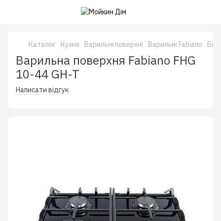
Каталог
Кухня
Варильні поверхні
Варильні Fabiano
Вари
Варильна поверхня Fabiano FHG
10-44 GH-T
Написати відгук