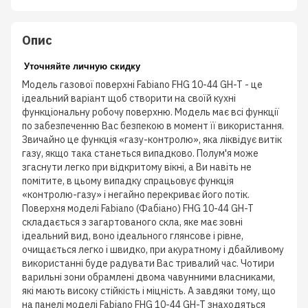
Опис
Уточняйте личную скидку
Модель газової поверхні Fabiano FHG 10-44 GH-T - це
ідеальний варіант щоб створити на своїй кухні
функціональну робочу поверхню. Модель має всі функції
по забезпеченню Вас безпекою в момент її використання.
Звичайно це функція «газу-контролю», яка ліквідує витік
газу, якщо така станеться випадково. Полум'я може
згаснути легко при відкритому вікні, а Ви навіть не
помітите, в цьому випадку спрацьовує функція
«контролю-газу» і негайно перекриває його потік.
Поверхня моделі Fabiano (Фабіано) FHG 10-44 GH-T
складається з загартованого скла, яке має зовні
ідеальний вид, воно ідеального глянсове і рівне,
очищається легко і швидко, при акуратному і дбайливому
використанні буде радувати Вас тривалий час. Чотири
варильні зони обрамлені двома чавунними власниками,
які мають високу стійкість і міцність. А завдяки тому, що
на панелі моделі Fabiano FHG 10-44 GH-T знаходяться