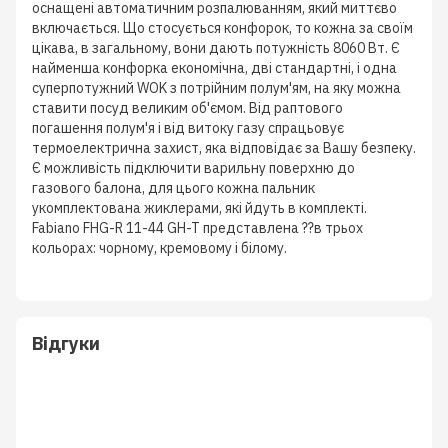
оснащені автоматичним розпалюванням, який миттєво
включається. Що стосується конфорок, то кожна за своїм
цікава, в загальному, вони дають потужність 8060 Вт. Є
найменша конфорка економічна, дві стандартні, і одна
суперпотужний WOK з потрійним полум'ям, на яку можна
ставити посуд великим об'ємом. Від раптового
погашення полум'я і від витоку газу спрацьовує
термоелектрична захист, яка відповідає за Вашу безпеку.
Є можливість підключити варильну поверхню до
газового балона, для цього кожна пальник
укомплектована жиклерами, які йдуть в комплекті.
Fabiano FHG-R 11-44 GH-T представлена ??в трьох
кольорах: чорному, кремовому і білому.
Відгуки