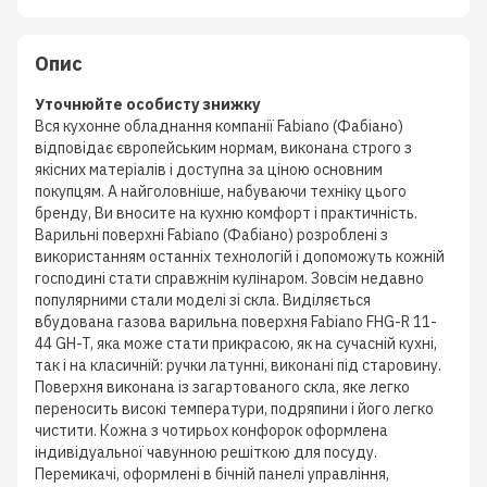
Опис
Уточнюйте особисту знижку
Вся кухонне обладнання компанії Fabiano (Фабіано)
відповідає європейським нормам, виконана строго з
якісних матеріалів і доступна за ціною основним
покупцям. А найголовніше, набуваючи техніку цього
бренду, Ви вносите на кухню комфорт і практичність.
Варильні поверхні Fabiano (Фабіано) розроблені з
використанням останніх технологій і допоможуть кожній
господині стати справжнім кулінаром. Зовсім недавно
популярними стали моделі зі скла. Виділяється
вбудована газова варильна поверхня Fabiano FHG-R 11-
44 GH-T, яка може стати прикрасою, як на сучасній кухні,
так і на класичній: ручки латунні, виконані під старовину.
Поверхня виконана із загартованого скла, яке легко
переносить високі температури, подряпини і його легко
чистити. Кожна з чотирьох конфорок оформлена
індивідуальної чавунною решіткою для посуду.
Перемикачі, оформлені в бічній панелі управління,