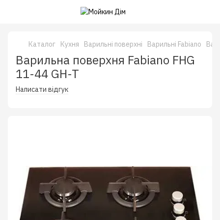
Каталог
Кухня
Варильні поверхні
Варильні Fabiano
Вари
Варильна поверхня Fabiano FHG
11-44 GH-T
Написати відгук