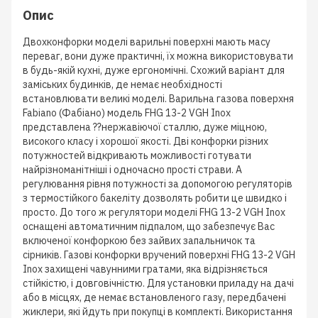
Опис
Двохконфорки моделі варильні поверхні мають масу
переваг, вони дуже практичні, їх можна використовувати
в будь-якій кухні, дуже ергономічні. Схожий варіант для
заміських будинків, де немає необхідності
встановлювати великі моделі. Варильна газова поверхня
Fabiano (Фабіано) модель FHG 13-2 VGH Inox
представлена ??нержавіючої сталлю, дуже міцною,
високого класу і хорошої якості. Дві конфорки різних
потужностей відкривають можливості готувати
найрізноманітніші і одночасно прості страви. А
регулювання рівня потужності за допомогою регуляторів
з термостійкого бакеліту дозволять робити це швидко і
просто. До того ж регулятори моделі FHG 13-2 VGH Inox
оснащені автоматичним підпалом, що забезпечує Вас
включеної конфоркою без зайвих запальничок та
сірників. Газові конфорки вручений поверхні FHG 13-2 VGH
Inox захищені чавунними гратами, яка відрізняється
стійкістю, і довговічністю. Для установки приладу на дачі
або в місцях, де немає встановленого газу, передбачені
жиклери, які йдуть при покупці в комплекті. Використання