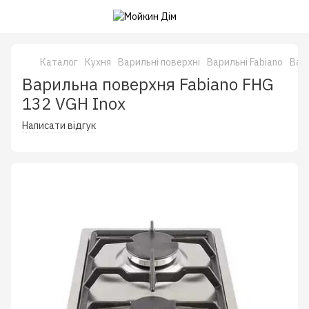
Каталог
Кухня
Варильні поверхні
Варильні Fabiano
Вари
Варильна поверхня Fabiano FHG
132 VGH Inox
Написати відгук