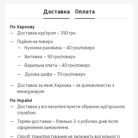
Доставка
Оплата
По Харкову
Доставка кур'єром –
350 грн.
Підйом на поверх:
Кухонна раковина –
40 грн/поверх
Витяжка –
50 грн/поверх
Варильна плита –
40 грн/поверх
Духова шафа –
70 грн/поверх
Доставка за межі Харкова –
за домовленістю з
менеджером
.
По Україні
Доставка у всі населені пункти обраною кур'єрською
службою.
Термін доставки – близько
2-х робочих днів
після
оформлення замовлення.
Спосіб транспортування не залежить від кількості