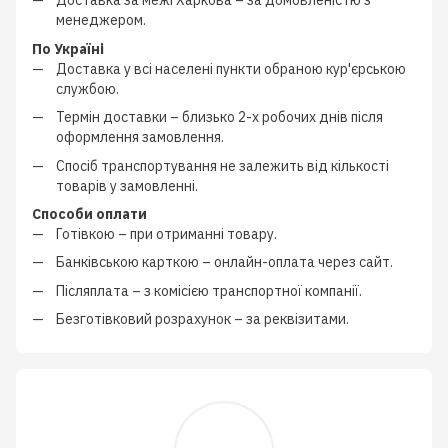
Доставка за межі Харкова –
за домовленістю з
менеджером
.
По Україні
Доставка у всі населені пункти обраною кур'єрською
службою.
Термін доставки – близько
2-х робочих днів
після
оформлення замовлення.
Спосіб транспортування не залежить від кількості
товарів у замовленні.
Способи оплати
Готівкою
–
при отриманні товару.
Банківською карткою
–
онлайн-оплата через сайт.
Післяплата
–
з
комісією транспортної компанії
.
Безготівковий розрахунок
–
за реквізитами.