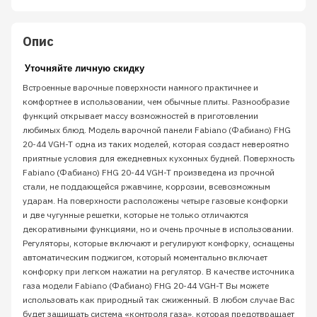
Опис
Уточняйте личную скидку
Встроенные варочные поверхности намного практичнее и
комфортнее в использовании, чем обычные плиты. Разнообразие
функций открывает массу возможностей в приготовлении
любимых блюд. Модель варочной панели Fabiano (Фабиано) FHG
20-44 VGH-T одна из таких моделей, которая создаст невероятно
приятные условия для ежедневных кухонных будней. Поверхность
Fabiano (Фабиано) FHG 20-44 VGH-T произведена из прочной
стали, не поддающейся ржавчине, коррозии, всевозможным
ударам. На поверхности расположены четыре газовые конфорки
и две чугунные решетки, которые не только отличаются
декоративными функциями, но и очень прочные в использовании.
Регуляторы, которые включают и регулируют конфорку, оснащены
автоматическим поджигом, который моментально включает
конфорку при легком нажатии на регулятор. В качестве источника
газа модели Fabiano (Фабиано) FHG 20-44 VGH-T Вы можете
использовать как природный так сжиженный. В любом случае Вас
будет защищать система «контроля газа», которая предотвращает