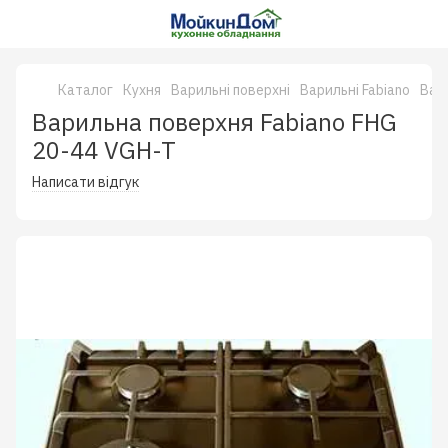
Каталог
Кухня
Варильні поверхні
Варильні Fabiano
Вари
Варильна поверхня Fabiano FHG
20-44 VGH-T
Написати відгук