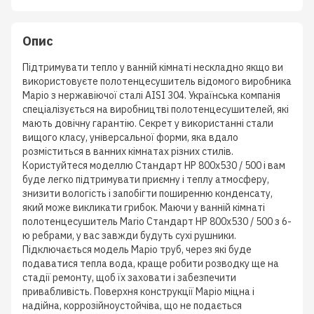
Опис
Підтримувати тепло у ванній кімнаті нескладно якщо ви
використовуєте полотенцесушитель відомого виробника
Маріо з нержавіючої сталі AISI 304. Українська компанія
спеціалізується на виробництві полотенцесушителей, які
мають довічну гарантію. Секрет у використанні стали
вищого класу, універсальної форми, яка вдало
розміститься в ванних кімнатах різних стилів.
Користуйтеся моделлю Стандарт НР 800х530 / 500 і вам
буде легко підтримувати приємну і теплу атмосферу,
знизити вологість і запобігти поширенню конденсату,
який може викликати грибок. Маючи у ванній кімнаті
полотенцесушитель Mario Стандарт НР 800х530 / 500 з 6-
ю ребрами, у вас завжди будуть сухі рушники.
Підключається модель Маріо труб, через які буде
подаватися тепла вода, краще робити розводку ще на
стадії ремонту, щоб їх заховати і забезпечити
привабливість. Поверхня конструкції Маріо міцна і
надійна, коррозійноустойчіва, що не подається