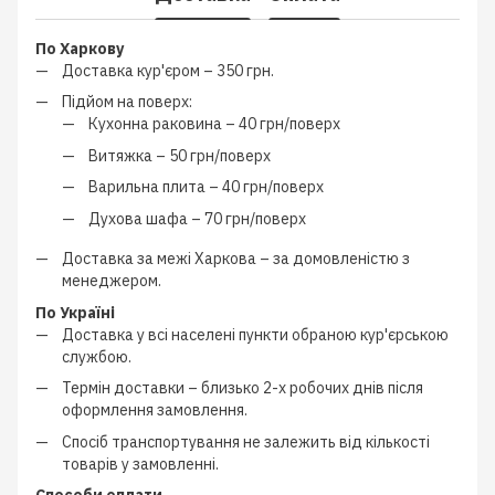
По Харкову
Доставка кур'єром –
350 грн.
Підйом на поверх:
Кухонна раковина –
40 грн/поверх
Витяжка –
50 грн/поверх
Варильна плита –
40 грн/поверх
Духова шафа –
70 грн/поверх
Доставка за межі Харкова –
за домовленістю з
менеджером
.
По Україні
Доставка у всі населені пункти обраною кур'єрською
службою.
Термін доставки – близько
2-х робочих днів
після
оформлення замовлення.
Спосіб транспортування не залежить від кількості
товарів у замовленні.
Способи оплати