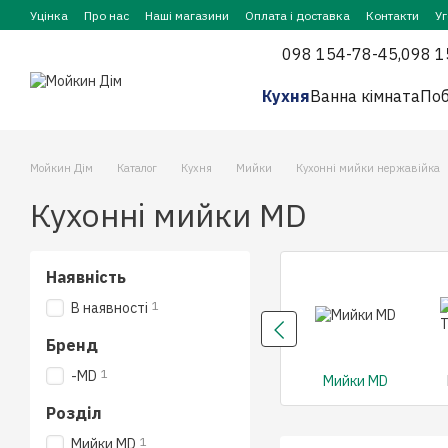
Перейти до основного контенту
Уцінка
Про нас
Наші магазини
Оплата і доставка
Контакти
У
098 154-78-45,
098 1
Кухня
Ванна кімната
Поб
Мойкин Дім
Каталог
Кухня
Мийки
Кухонні мийки нержавійка
Кухонні мийки MD
Наявність
1
В наявності
Бренд
1
-MD
Мийки MD
Розділ
1
Мийки MD