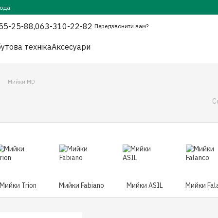
года
55-25-88,
063-310-22-82
Передзвонити вам?
утова техніка
Аксесуари
Мийки MD
С
Мийки Trion
Мийки Fabiano
Мийки ASIL
Мийки Fal