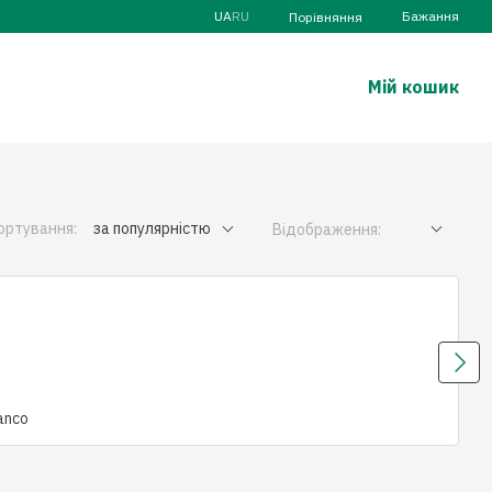
UA
RU
Бажання
Порівняння
Мій кошик
ортування:
за популярністю
Відображення:
anco