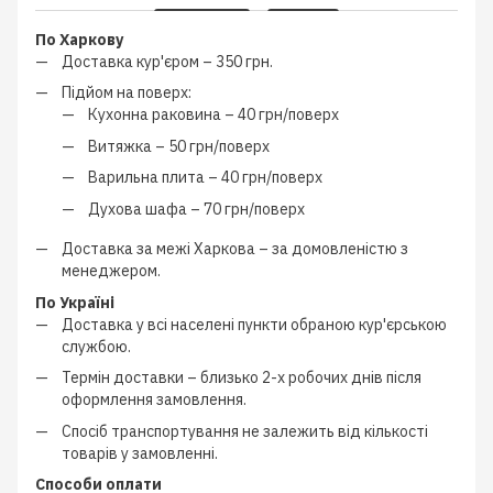
По Харкову
Доставка кур'єром –
350 грн.
Підйом на поверх:
Кухонна раковина –
40 грн/поверх
Витяжка –
50 грн/поверх
Варильна плита –
40 грн/поверх
Духова шафа –
70 грн/поверх
Доставка за межі Харкова –
за домовленістю з
менеджером
.
По Україні
Доставка у всі населені пункти обраною кур'єрською
службою.
Термін доставки – близько
2-х робочих днів
після
оформлення замовлення.
Спосіб транспортування не залежить від кількості
товарів у замовленні.
Способи оплати