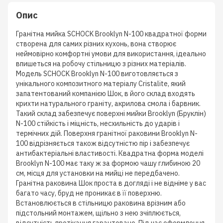
Опис
Гранітна мийка SCHOCK Brooklyn N-100 квадратної форми
створена для самих різних кухонь, вона створює
неймовірно комфортні умови для використання, ідеально
впишеться на робочу стільницю з різних матеріалів.
Модель SCHOCK Brooklyn N-100 виготовляється з
унікального композитного матеріалу Cristalite, який
запатентований компанією Шок, в його склад входять
крихти натурального граніту, акрилова смола і барвник.
Такий склад забезпечує поверхні мийки Brooklyn (Бруклін)
N-100 стійкість і міцність, несхильність до ударів і
термічних дій. Поверхня гранітної раковини Brooklyn N-
100 відрізняється також відсутністю пір і забезпечує
антибактеріальні властивості. Квадратна форма моделі
Brooklyn N-100 має таку ж за формою чашу глибиною 20
см, місця для установки на мийці не передбачено.
Гранітна раковина Шок проста в догляді і не відніме у вас
багато часу, бруд не проникає в її поверхню.
Встановлюється в стільницю раковина врізним або
підстольний монтажем, щільно з нею зчіплюється,